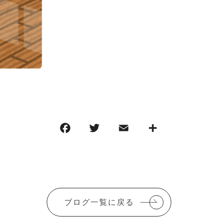
F
T
E
共
a
w
m
有
c
it
ai
e
te
l
b
r
ブログ一覧に戻る
o