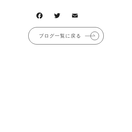
F
T
E
共
a
w
m
有
c
it
ai
ブログ一覧に戻る
e
te
l
b
r
o
o
k