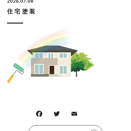
2026.07.08
住宅塗装
F
T
E
共
a
w
m
有