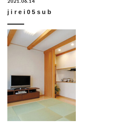
2021.06.14
jirei05sub