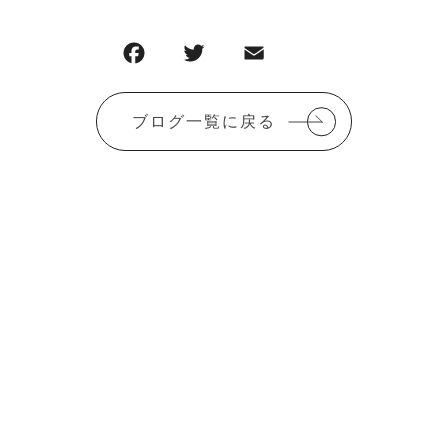
F
T
E
共
a
w
m
有
c
it
ai
ブログ一覧に戻る
e
te
l
b
r
o
o
k