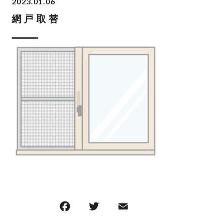
2023.01.06
網戸取替
F
T
E
共