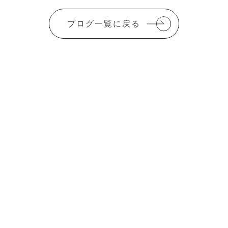
a
w
m
有
c
it
ai
ブログ一覧に戻る
e
te
l
b
r
o
o
k