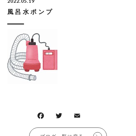
2022.05.19
風呂水ポンプ
F
T
E
共
a
w
m
有
c
it
ai